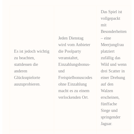
Das Spiel ist
vollgepackt
mit
Besonderheiten
Jeden Dienstag
– eine
wird vom Anbieter
Meerjungfrau
Es ist jedoch wichtig
die Poolparty
platziert
zu beachten,
veranstaltet,
zufällig das
stattdessen die
Einzahlungsbonus-
Wild und wenn
anderen
und
drei Scatter in
Glücksspielorte
Freispielbonuscodes
einer Drehung
auszuprobieren.
ohne Einzahlung
auf den
macht es zu einem
Walzen
verlockenden Ort.
erscheinen,
fünffache
Siege und
springender
Jaguar.